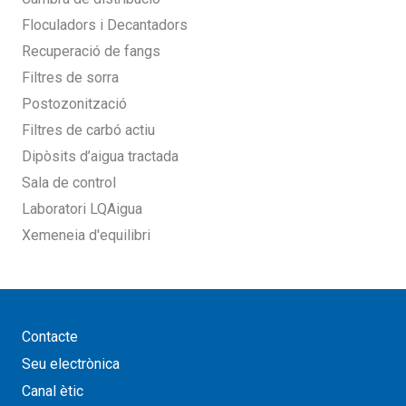
Floculadors i Decantadors
Recuperació de fangs
Filtres de sorra
Postozonització
Filtres de carbó actiu
Dipòsits d’aigua tractada
Sala de control
Laboratori LQAigua
Xemeneia d'equilibri
Contacte
Seu electrònica
Canal ètic