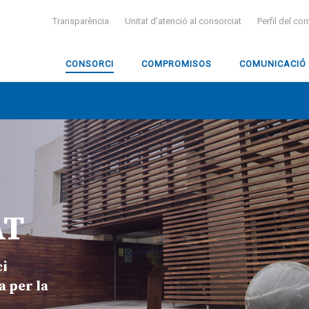
Transparència
Unitat d’atenció al consorciat
Perfil del co
CONSORCI
COMPROMISOS
COMUNICACIÓ
AT
ci
a per la