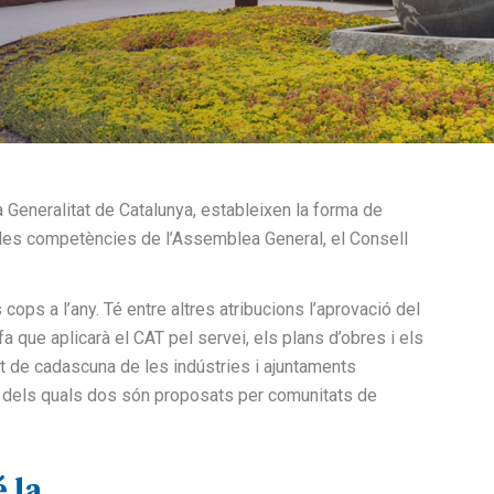
 la Generalitat de Catalunya, estableixen la forma de
n les competències de l’Assemblea General, el Consell
ps a l’any. Té entre altres atribucions l’aprovació del
a que aplicarà el CAT pel servei, els plans d’obres i els
 de cadascuna de les indústries i ajuntaments
t, dels quals dos són proposats per comunitats de
 la