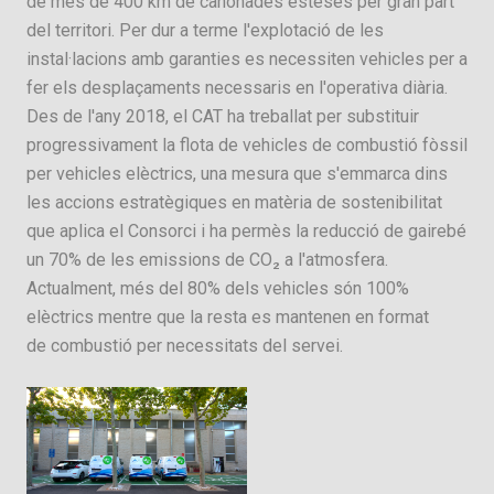
de més de 400 km de canonades esteses per gran part
del territori. Per dur a terme l'explotació de les
instal·lacions amb garanties es necessiten vehicles per a
fer els desplaçaments necessaris en l'operativa diària.
Des de l'any 2018, el CAT ha treballat per substituir
progressivament la flota de vehicles de combustió fòssil
per vehicles elèctrics, una mesura que s'emmarca dins
les accions estratègiques en matèria de sostenibilitat
que aplica el Consorci i ha permès la reducció de gairebé
un 70% de les emissions de CO₂ a l'atmosfera.
Actualment, més del 80% dels vehicles són 100%
elèctrics mentre que la resta es mantenen en format
de combustió per necessitats del servei.