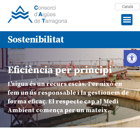
Català
Sostenibilitat
Open 
Eficiència per principi
L’aigua és un recurs escàs. Per això en
fem un ús responsable i la gestionem de
forma eficaç. El respecte cap al Medi
Ambient comença per un mateix.