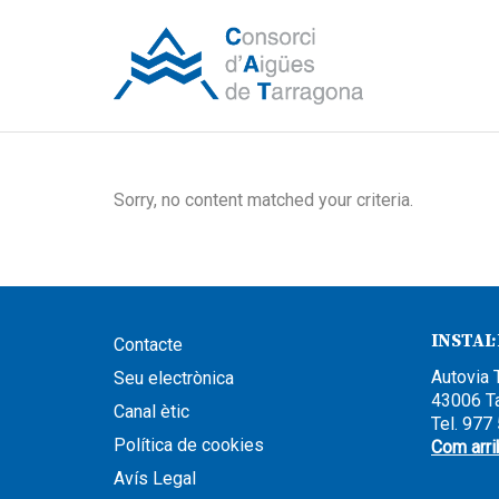
Sorry, no content matched your criteria.
INSTAL
Contacte
Autovia 
Seu electrònica
43006 T
Canal ètic
Tel. 977
Política de cookies
Com arri
Avís Legal