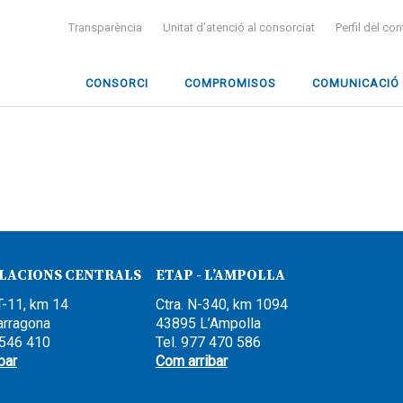
Transparència
Unitat d’atenció al consorciat
Perfil del co
CONSORCI
COMPROMISOS
COMUNICACIÓ
·LACIONS CENTRALS
ETAP - L’AMPOLLA
T-11, km 14
Ctra. N-340, km 1094
arragona
43895 L’Ampolla
 546 410
Tel. 977 470 586
bar
Com arribar