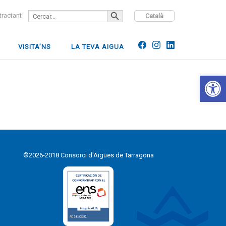
SEARCH BUTTON
Search
ntractant
Català
for:
VISITA’NS
LA TEVA AIGUA
Open 
©2026-2018 Consorci d'Aigües de Tarragona