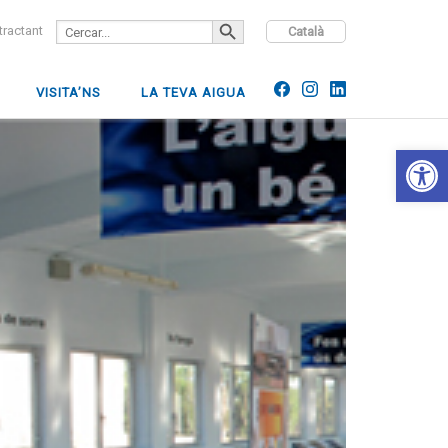
SEARCH BUTTON
Search
ntractant
Català
for:
VISITA’NS
LA TEVA AIGUA
Open 