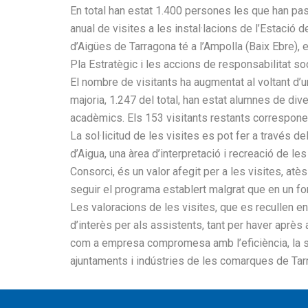
En total han estat 1.400 persones les que han pa
anual de visites a les instal·lacions de l’Estació
d’Aigües de Tarragona té a l’Ampolla (Baix Ebre), 
Pla Estratègic i les accions de responsabilitat soc
El nombre de visitants ha augmentat al voltant d’u
majoria, 1.247 del total, han estat alumnes de div
acadèmics. Els 153 visitants restants corresponen
La sol·licitud de les visites es pot fer a través d
d’Aigua, una àrea d’interpretació i recreació de les
Consorci, és un valor afegit per a les visites, a
seguir el programa establert malgrat que en un fo
Les valoracions de les visites, que es recullen e
d’interès per als assistents, tant per haver aprè
com a empresa compromesa amb l’eficiència, la sos
ajuntaments i indústries de les comarques de Tar