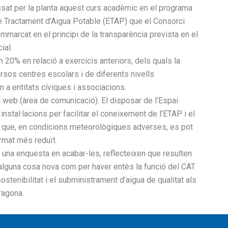
ssat per la planta aquest curs acadèmic en el programa
 de Tractament d’Aigua Potable (ETAP) que el Consorci
emmarcat en el principi de la transparència prevista en el
ial.
n 20% en relació a exercicis anteriors, dels quals la
ersos centres escolars i de diferents nivells
 a entitats cíviques i associacions.
el web (àrea de comunicació). El disposar de l’Espai
 instal·lacions per facilitar el coneixement de l’ETAP i el
tès que, en condicions meteorològiques adverses, es pot
rmat més reduït.
n una enquesta en acabar-les, reflecteixen que resulten
s alguna cosa nova com per haver entès la funció del CAT
tenibilitat i el subministrament d’aigua de qualitat als
ragona.