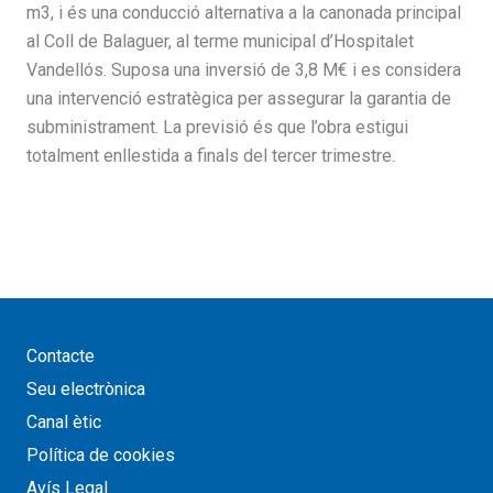
m3, i és una conducció alternativa a la canonada principal
al Coll de Balaguer, al terme municipal d’Hospitalet
Vandellós. Suposa una inversió de 3,8 M€ i es considera
una intervenció estratègica per assegurar la garantia de
subministrament. La previsió és que l’obra estigui
totalment enllestida a finals del tercer trimestre.
Contacte
Seu electrònica
Canal ètic
Política de cookies
Avís Legal