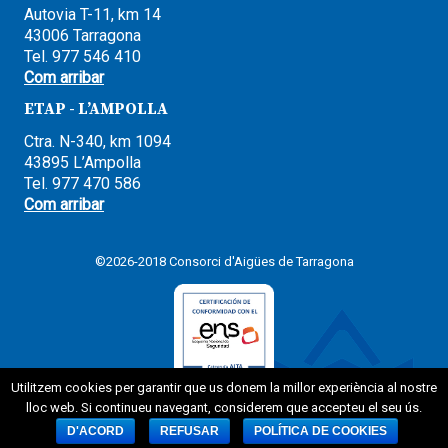
Autovia T-11, km 14
43006 Tarragona
Tel. 977 546 410
Com arribar
ETAP - L’AMPOLLA
Ctra. N-340, km 1094
43895 L’Ampolla
Tel. 977 470 586
Com arribar
©2026-2018 Consorci d'Aigües de Tarragona
Utilitzem cookies per garantir que us donem la millor experiència al nostre
lloc web. Si continueu navegant, considerem que accepteu el seu ús.
D'ACORD
REFUSAR
POLÍTICA DE COOKIES