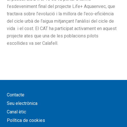
l’esdeveniment final del projecte Life+ Aquaenvec, que
tractava sobre l’evolució i la millora de l’eco-eficiència
del cicle urbà de l’aigua mitjançant l’anàlisi del cicle de
vida i el cost. El CAT ha participat activament en aquest
projecte ates que una de les poblacions pilots
escollides va ser Calafell.
Contacte
Seu electrònica
Canal ètic
Política de cookies