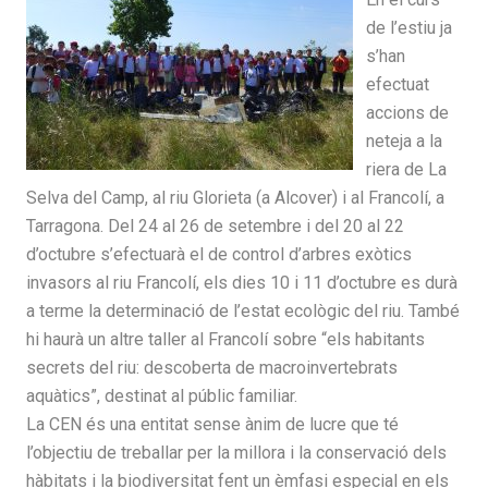
de l’estiu ja
s’han
efectuat
accions de
neteja a la
riera de La
Selva del Camp, al riu Glorieta (a Alcover) i al Francolí, a
Tarragona. Del 24 al 26 de setembre i del 20 al 22
d’octubre s’efectuarà el de control d’arbres exòtics
invasors al riu Francolí, els dies 10 i 11 d’octubre es durà
a terme la determinació de l’estat ecològic del riu. També
hi haurà un altre taller al Francolí sobre “els habitants
secrets del riu: descoberta de macroinvertebrats
aquàtics”, destinat al públic familiar.
La CEN és una entitat sense ànim de lucre que té
l’objectiu de treballar per la millora i la conservació dels
hàbitats i la biodiversitat fent un èmfasi especial en els