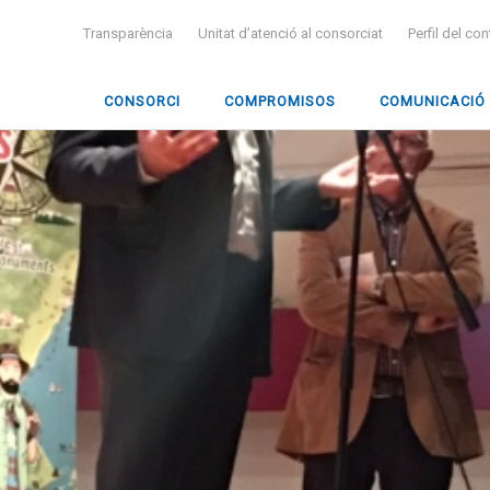
Transparència
Unitat d’atenció al consorciat
Perfil del co
CONSORCI
COMPROMISOS
COMUNICACIÓ