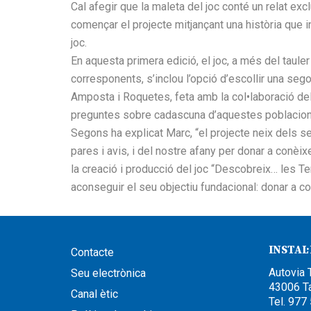
Cal afegir que la maleta del joc conté un relat exc
començar el projecte mitjançant una història que
joc.
En aquesta primera edició, el joc, a més del taule
corresponents, s’inclou l’opció d’escollir una seg
Amposta i Roquetes, feta amb la col•laboració d
preguntes sobre cadascuna d’aquestes poblacion
Segons ha explicat Marc, “el projecte neix dels 
pares i avis, i del nostre afany per donar a conèi
la creació i producció del joc “Descobreix… les Te
aconseguir el seu objectiu fundacional: donar a conè
INSTAL
Contacte
Autovia 
Seu electrònica
43006 T
Canal ètic
Tel. 977