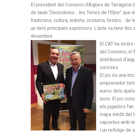
El president del Consorci d’Aigües de Tarragona (C
de taula “Descobreix… les Terres de l’Ebre” que i
tradicions, cultura, indrets, costums, festes… de 
un dels principals espònsors. L’acte va tenir lloc 
desembre.
El CAT ha inclòs
del Consorci, el 
distribució d’ai
curioses.
El joc és una ini
emprenedor torto
euros dels quals 
lucre. El joc co
els jugadors fan
mapa inèdit del t
capsetes amb le
i un rellotge de s