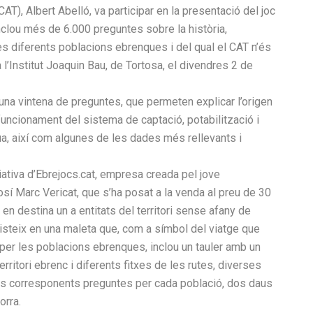
AT), Albert Abelló, va participar en la presentació del joc
nclou més de 6.000 preguntes sobre la història,
les diferents poblacions ebrenques i del qual el CAT n’és
a l’Institut Joaquin Bau, de Tortosa, el divendres 2 de
 una vintena de preguntes, que permeten explicar l’origen
funcionament del sistema de captació, potabilització i
gua, així com algunes de les dades més rellevants i
ciativa d’Ebrejocs.cat, empresa creada pel jove
sí Marc Vericat, que s’ha posat a la venda al preu de 30
en destina un a entitats del territori sense afany de
nsisteix en una maleta que, com a símbol del viatge que
 per les poblacions ebrenques, inclou un tauler amb un
erritori ebrenc i diferents fitxes de les rutes, diverses
s corresponents preguntes per cada població, dos daus
orra.