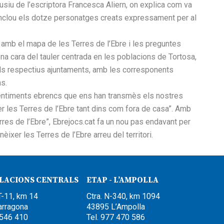
lusiu de l’escriptora Francesca Aliern, on explica com va
 inclou els dotze personatges creats expressament per al
r amb el mapa de les Terres de l’Ebre i les preguntes
ona cara del tauler centrada en les poblacions de Tortosa,
els respectius ajuntaments, amb les corresponents
s.
sentiments ebrencs que ens han transmès els nostres
xer les Terres de l’Ebre tant dins com fora de casa”. Amb
rres de l’Ebre”, Ebrejocs.cat fa un nou pas endavant per
ixer les Terres de l’Ebre arreu del territori.
·LACIONS CENTRALS
ETAP - L’AMPOLLA
T-11, km 14
Ctra. N-340, km 1094
arragona
43895 L’Ampolla
 546 410
Tel. 977 470 586