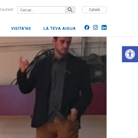
SEARCH BUTTON
Search
ntractant
Català
for:
VISITA’NS
LA TEVA AIGUA
Open 