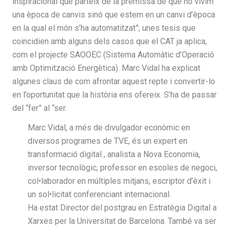
inspiracional que parteix de la premissa de que no vivim
una època de canvis sinó que estem en un canvi d’època
en la qual el món s’ha automatitzat”; unes tesis que
coincidien amb alguns dels casos que el CAT ja aplica,
com el projecte SAOOEC (Sistema Automàtic d’Operació
amb Optimització Energètica). Marc Vidal ha explicat
algunes claus de com afrontar aquest repte i convertir-lo
en l’oportunitat que la història ens ofereix. S’ha de passar
del “fer” al “ser.
Marc Vidal, a més de divulgador econòmic en
diversos programes de TVE, és un expert en
transformació digital , analista a Nova Economia,
inversor tecnològic, professor en escoles de negoci,
col•laborador en múltiples mitjans, escriptor d’èxit i
un sol•licitat conferenciant internacional.
Ha estat Director del postgrau en Estratègia Digital a
Xarxes per la Universitat de Barcelona. També va ser