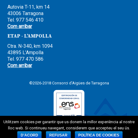
Autovia T-11, km 14
43006 Tarragona
Tel. 977 546 410
Com arribar
ETAP - L’AMPOLLA
Ctra. N-340, km 1094
43895 L’Ampolla
Tel. 977 470 586
Com arribar
©2026-2018 Consorci d'Aigües de Tarragona
Utilitzem cookies per garantir que us donem la millor experiència al nostre
lloc web. Si continueu navegant, considerem que accepteu el seu ús.
D'ACORD
REFUSAR
POLÍTICA DE COOKIES