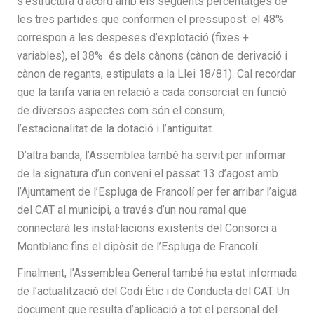
s’estructura d’acord amb els següents percentatges de
les tres partides que conformen el pressupost: el 48%
correspon a les despeses d’explotació (fixes +
variables), el 38% és dels cànons (cànon de derivació i
cànon de regants, estipulats a la Llei 18/81). Cal recordar
que la tarifa varia en relació a cada consorciat en funció
de diversos aspectes com són el consum,
l’estacionalitat de la dotació i l’antiguitat.
D’altra banda, l’Assemblea també ha servit per informar
de la signatura d’un conveni el passat 13 d’agost amb
l’Ajuntament de l’Espluga de Francolí per fer arribar l’aigua
del CAT al municipi, a través d’un nou ramal que
connectarà les instal·lacions existents del Consorci a
Montblanc fins el dipòsit de l’Espluga de Francolí.
Finalment, l’Assemblea General també ha estat informada
de l’actualització del Codi Ètic i de Conducta del CAT. Un
document que resulta d’aplicació a tot el personal del