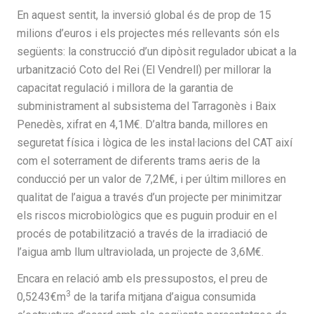
En aquest sentit, la inversió global és de prop de 15
milions d’euros i els projectes més rellevants són els
següents: la construcció d’un dipòsit regulador ubicat a la
urbanització Coto del Rei (El Vendrell) per millorar la
capacitat regulació i millora de la garantia de
subministrament al subsistema del Tarragonès i Baix
Penedès, xifrat en 4,1M€. D’altra banda, millores en
seguretat física i lògica de les instal·lacions del CAT així
com el soterrament de diferents trams aeris de la
conducció per un valor de 7,2M€, i per últim millores en
qualitat de l’aigua a través d’un projecte per minimitzar
els riscos microbiològics que es puguin produir en el
procés de potabilització a través de la irradiació de
l’aigua amb llum ultraviolada, un projecte de 3,6M€.
Encara en relació amb els pressupostos, el preu de
3
0,5243€m
de la tarifa mitjana d’aigua consumida