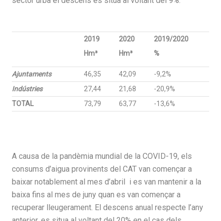
sector urbà el descens es situa al voltant del 9%.
2019
2020
2019/2020
Hm³
Hm³
%
Ajuntaments
46,35
42,09
-9,2%
Indústries
27,44
21,68
-20,9%
TOTAL
73,79
63,77
-13,6%
A causa de la pandèmia mundial de la COVID-19, els
consums d’aigua provinents del CAT van començar a
baixar notablement al mes d’abril i es van mantenir a la
baixa fins al mes de juny quan es van començar a
recuperar lleugerament. El descens anual respecte l’any
anterior, es situa al voltant del 20% en el cas dels