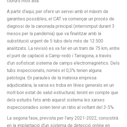
clorurs molt alta.
A partir d’aquí, per oferir un servei amb el màxim de
garanties possibles, el CAT va començar un procés de
diagnosi de la canonada principal (interromput durant 3
mesos per la pandèmia) que va finalitzar amb la
substitució urgent de 5 tubs dels més de 12.500
analitzats. La revisió es va fer en un tram de 75 km, entre
el punt de captació a Camp-redó i Tarragona, a través
d’un sofisticat sistema de camps electromagnètics. Dels
tubs inspeccionats, només el 0,3% tenen alguna
patologia. En paraules de la mateixa empresa
adjudicatària, la xarxa es troba en línies generals en un
molt bon estat de salut estructural, tenint en compte que
dels estudis fets amb aquest sistema les xarxes
inspeccionades solen tenir un ràtio al voltant del 3-5%.
La segona fase, prevista per l’any 2021-2022, consistirà
en la implantació d’un sistema de detecció online en