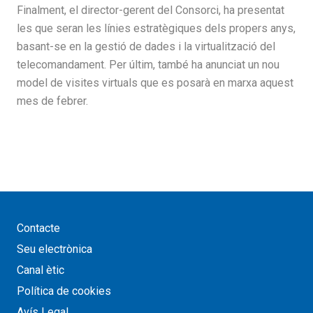
Finalment, el director-gerent del Consorci, ha presentat
les que seran les línies estratègiques dels propers anys,
basant-se en la gestió de dades i la virtualització del
telecomandament. Per últim, també ha anunciat un nou
model de visites virtuals que es posarà en marxa aquest
mes de febrer.
Contacte
Seu electrònica
Canal ètic
Política de cookies
Avís Legal