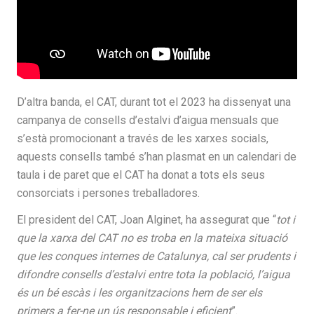
D’altra banda, el CAT, durant tot el 2023 ha dissenyat una
campanya de consells d’estalvi d’aigua mensuals que
s’està promocionant a través de les xarxes socials,
aquests consells també s’han plasmat en un calendari de
taula i de paret que el CAT ha donat a tots els seus
consorciats i persones treballadores.
El president del CAT, Joan Alginet, ha assegurat que “
tot i
que la xarxa del CAT no es troba en la mateixa situació
que les conques internes de Catalunya, cal ser prudents i
difondre consells d’estalvi entre tota la població, l’aigua
és un bé escàs i les organitzacions hem de ser els
primers a fer-ne un ús responsable i eficient
”.