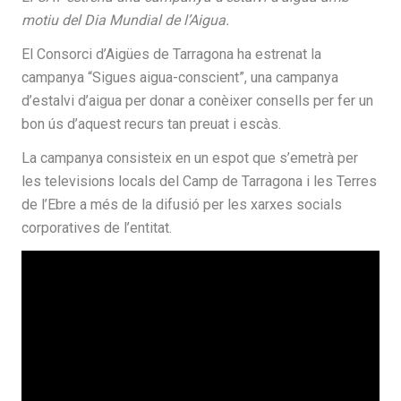
motiu del Dia Mundial de l’Aigua.
El Consorci d’Aigües de Tarragona ha estrenat la
campanya “Sigues aigua-conscient”, una campanya
d’estalvi d’aigua per donar a conèixer consells per fer un
bon ús d’aquest recurs tan preuat i escàs.
La campanya consisteix en un espot que s’emetrà per
les televisions locals del Camp de Tarragona i les Terres
de l’Ebre a més de la difusió per les xarxes socials
corporatives de l’entitat.