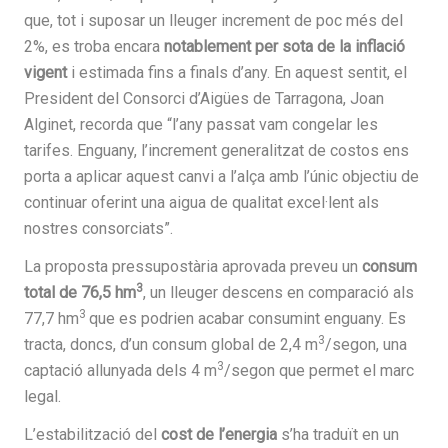
que, tot i suposar un lleuger increment de poc més del
2%, es troba encara
notablement per sota de la inflació
vigent
i estimada fins a finals d’any. En aquest sentit, el
President del Consorci d’Aigües de Tarragona, Joan
Alginet, recorda que “l’any passat vam congelar les
tarifes. Enguany, l’increment generalitzat de costos ens
porta a aplicar aquest canvi a l’alça amb l’únic objectiu de
continuar oferint una aigua de qualitat excel·lent als
nostres consorciats”.
La proposta pressupostària aprovada preveu un
consum
3
total de 76,5 hm
, un lleuger descens en comparació als
3
77,7 hm
que es podrien acabar consumint enguany. Es
3
tracta, doncs, d’un consum global de 2,4 m
/segon, una
3
captació allunyada dels 4 m
/segon que permet el marc
legal.
L’estabilització del
cost de l’energia
s’ha traduït en un