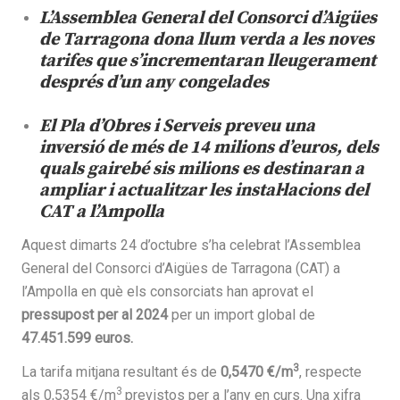
L’Assemblea General del Consorci d’Aigües
de Tarragona dona llum verda a les noves
tarifes que s’incrementaran lleugerament
després d’un any congelades
El Pla d’Obres i Serveis preveu una
inversió de més de 14 milions d’euros, dels
quals gairebé sis milions es destinaran a
ampliar i actualitzar les instal·lacions del
CAT a l’Ampolla
Aquest dimarts 24 d’octubre s’ha celebrat l’Assemblea
General del Consorci d’Aigües de Tarragona (CAT) a
l’Ampolla en què els consorciats han aprovat el
pressupost per al 2024
per un import global de
47.451.599 euros.
3
La tarifa mitjana resultant és de
0,5470 €/m
, respecte
3
als 0,5354 €/m
previstos per a l’any en curs. Una xifra