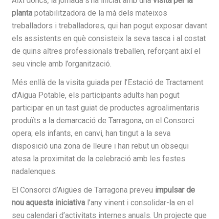
Així doncs, la jornada s’ha iniciat amb una
visita per la
planta
potabilitzadora de la mà dels mateixos
treballadors i treballadores, qui han pogut exposar davant
els assistents en què consisteix la seva tasca i al costat
de quins altres professionals treballen, reforçant així el
seu vincle amb l’organització.
Més enllà de la visita guiada per l’Estació de Tractament
d’Aigua Potable, els participants adults han pogut
participar en un tast guiat de productes agroalimentaris
produïts a la demarcació de Tarragona, on el Consorci
opera; els infants, en canvi, han tingut a la seva
disposició una zona de lleure i han rebut un obsequi
atesa la proximitat de la celebració amb les festes
nadalenques.
El Consorci d’Aigües de Tarragona preveu
impulsar de
nou aquesta iniciativa
l’any vinent i consolidar-la en el
seu calendari d’activitats internes anuals. Un projecte que