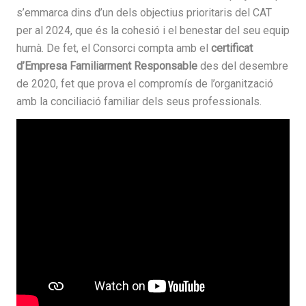
s’emmarca dins d’un dels objectius prioritaris del CAT
per al 2024, que és la cohesió i el benestar del seu equip
humà. De fet, el Consorci compta amb el
certificat
d’Empresa Familiarment Responsable
des del desembre
de 2020, fet que prova el compromís de l’organització
amb la conciliació familiar dels seus professionals.