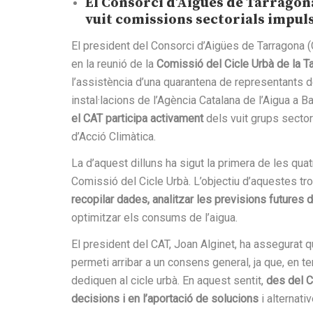
El Consorci d’Aigües de Tarragon
vuit comissions sectorials impul
El president del Consorci d’Aigües de Tarragona (CA
en la reunió de la
Comissió del Cicle Urbà de la Ta
l’assistència d’una quarantena de representants de
instal·lacions de l’Agència Catalana de l’Aigua a 
el CAT participa activament
dels vuit grups sector
d’Acció Climàtica.
La d’aquest dilluns ha sigut la primera de les qu
Comissió del Cicle Urbà. L’objectiu d’aquestes t
recopilar dades, analitzar les previsions futures
optimitzar els consums de l’aigua.
El president del CAT, Joan Alginet, ha assegurat 
permeti arribar a un consens general, ja que, en 
dediquen al cicle urbà. En aquest sentit,
des del C
decisions i en l’aportació de solucions
i alternativ