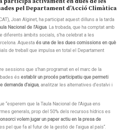
a participa activament en dues de les
sades pel Departament d’Acció Climàtica
T), Joan Alginet, ha participat aquest dilluns a la tarda
ula Nacional de l’Aigua
. La trobada, que ha comptat amb
 diferents àmbits socials, s’ha celebrat a les
Barcelona. Aquesta
és una de les dues comissions en què
ials de treball que impulsa en total el Departament
atre sessions que s’han programat en el marc de la
robades és
establir un procés participatiu que permeti
 de demanda d’aigua
, analitzar les alternatives d’estalvi i
que “esperem que la Taula Nacional de l’Aigua ens
termes generals, prop del 50% dels recursos hídrics es
onsorci volem jugar un paper actiu en la presa de
es pel que fa al futur de la gestió de l’aigua al país“.