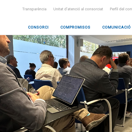
Transparència
Unitat d’atenció al consorciat
Perfil del co
CONSORCI
COMPROMISOS
COMUNICACIÓ