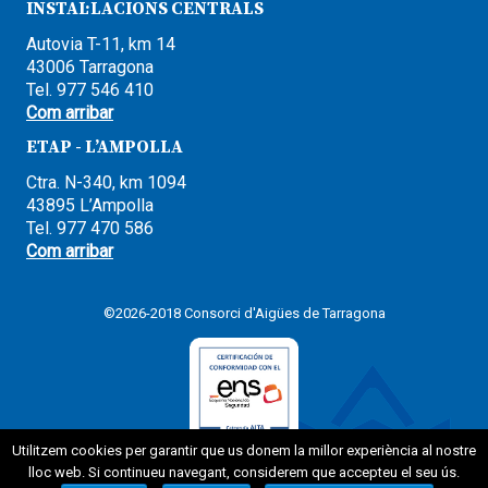
INSTAL·LACIONS CENTRALS
Autovia T-11, km 14
43006 Tarragona
Tel. 977 546 410
Com arribar
ETAP - L’AMPOLLA
Ctra. N-340, km 1094
43895 L’Ampolla
Tel. 977 470 586
Com arribar
©2026-2018 Consorci d'Aigües de Tarragona
Utilitzem cookies per garantir que us donem la millor experiència al nostre
lloc web. Si continueu navegant, considerem que accepteu el seu ús.