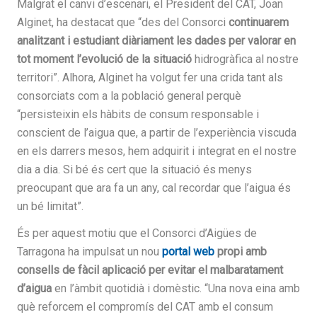
Malgrat el canvi d’escenari, el President del CAT, Joan
Alginet, ha destacat que “des del Consorci
continuarem
analitzant i estudiant diàriament les dades per valorar en
tot moment l’evolució de la situació
hidrogràfica al nostre
territori”. Alhora, Alginet ha volgut fer una crida tant als
consorciats com a la població general perquè
“persisteixin els hàbits de consum responsable i
conscient de l’aigua que, a partir de l’experiència viscuda
en els darrers mesos, hem adquirit i integrat en el nostre
dia a dia. Si bé és cert que la situació és menys
preocupant que ara fa un any, cal recordar que l’aigua és
un bé limitat”.
És per aquest motiu que el Consorci d’Aigües de
Tarragona ha impulsat un nou
portal web
propi amb
consells de fàcil aplicació per evitar el malbaratament
d’aigua
en l’àmbit quotidià i domèstic. “Una nova eina amb
què reforcem el compromís del CAT amb el consum