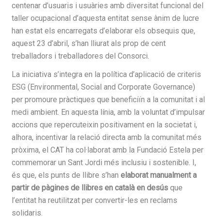
centenar d’usuaris i usuàries amb diversitat funcional del
taller ocupacional d’aquesta entitat sense ànim de lucre
han estat els encarregats d’elaborar els obsequis que,
aquest 23 d’abril, s’han lliurat als prop de cent
treballadors i treballadores del Consorci.
La iniciativa s’integra en la política d’aplicació de criteris
ESG (Environmental, Social and Corporate Governance)
per promoure pràctiques que beneficiïn a la comunitat i al
medi ambient. En aquesta línia, amb la voluntat d’impulsar
accions que repercuteixin positivament en la societat i,
alhora, incentivar la relació directa amb la comunitat més
pròxima, el CAT ha col·laborat amb la Fundació Estela per
commemorar un Sant Jordi més inclusiu i sostenible. I,
és que, els punts de llibre s’han
elaborat manualment a
partir de pàgines de llibres en català en desús
que
l’entitat ha reutilitzat per convertir-les en reclams
solidaris.