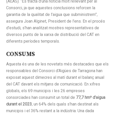
(AEAS). “Es tracta d’una notícia molt rellevant per al
Consorci, ja que aquestes conclusions reforcen la
garantia de la qualitat de l’aigua que subministrem”,
assegura Joan Alginet, President de l’ens. En el procés
d’estudi, s’han analitzat mostres representatives de
diversos punts de la xarxa de distribució del CAT en
diferents períodes temporals.
CONSUMS
Aquesta és una de les novetats més destacades que els
responsables del Consorci d’Aigües de Tarragona han
exposat aquest dimecres al matí durant el balanç anual
del CAT davant els mitjans de comunicació. En xifres
globals, els 69 municipis i les 26 empreses
consorciades han consumit un total de
77,7 hm³ d’aigua
durant el 2023
, un 64% dels quals s’han destinat als
municipis i el 36% restant a la indústria. Una dada