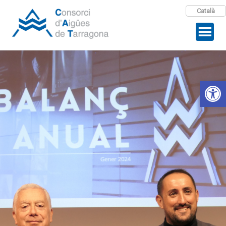
Català
Open 