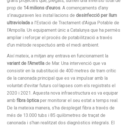
grans projectes que, plegats, sumen una inversió total de
prop de
14 milions d’euros
. A començaments d’any
s’inauguraven les instal·lacions de
desinfecció per llum
ultraviolada
a l’Estació de Tractament d’Aigua Potable de
l’Ampolla. Un equipament únic a Catalunya que ha permès
ampliar i reforçar el procés de potabilització a través
d’un mètode respectuós amb el medi ambient.
Així mateix, a mitjan any entrava en funcionament la
variant de l’Ametlla
de Mar. Una intervenció que va
consistir en la substitució de 400 metres de tram crític
de la canonada principal que es va impulsar amb la
voluntat d’evitar futurs col·lapses com els registrats el
2020 i 2021. Aquesta nova infraestructura es va equipar
amb
fibra òptica
per monitorar el seu estat a temps real.
De la mateixa manera, s’ha desplegat fibra a través de
més de 13.000 tubs i 85 quilòmetres de traçat de
canonada i s’han realitzat dos diagnòstics integrals. El