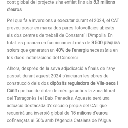
cost global del projecte s’ha enfilat fins als
8,3 milions
d’euros
.
Pel que fa a inversions a executar durant el 2024, el CAT
preveu posar en marxa dos parcs fotovoltaics ubicats
als dos centres de treball de Constantí i l’Ampolla. En
total, es posaran en funcionament més de
8.500 plaques
solars
que generaran un
40% de l’energia
necessària en
les dues instal·lacions del Consorci.
Alhora, després de la seva adjudicació a finals de l’any
passat, durant aquest 2024 s’iniciaran les obres de
construcció dels dos
dipòsits reguladors de Vila-seca i
Cunit
que han de dotar de més garanties la zona litoral
del Tarragonès i el Baix Penedès. Aquesta serà una
actuació destacada d’execució pròpia del CAT que
requerirà una inversió global de
15 milions d’euros
,
cofinançats al 50% amb l’Agència Catalana de l’Aigua.