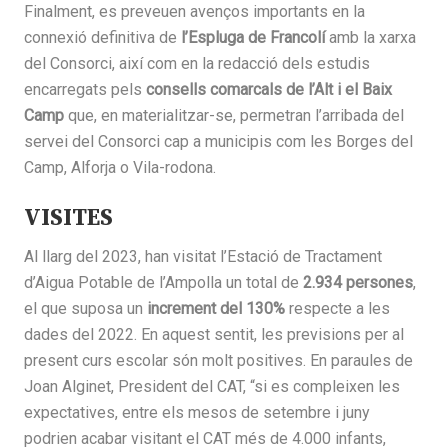
Finalment, es preveuen avenços importants en la
connexió definitiva de
l’Espluga de Francolí
amb la xarxa
del Consorci, així com en la redacció dels estudis
encarregats pels
consells comarcals de l’Alt i el Baix
Camp
que, en materialitzar-se, permetran l’arribada del
servei del Consorci cap a municipis com les Borges del
Camp, Alforja o Vila-rodona.
VISITES
Al llarg del 2023, han visitat l’Estació de Tractament
d’Aigua Potable de l’Ampolla un total de
2.934 persones
,
el que suposa un
increment del 130%
respecte a les
dades del 2022. En aquest sentit, les previsions per al
present curs escolar són molt positives. En paraules de
Joan Alginet, President del CAT, “si es compleixen les
expectatives, entre els mesos de setembre i juny
podrien acabar visitant el CAT més de 4.000 infants,