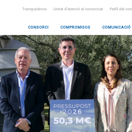
Transparència
Unitat d’atenció al consorciat
Perfil del co
CONSORCI
COMPROMISOS
COMUNICACIÓ