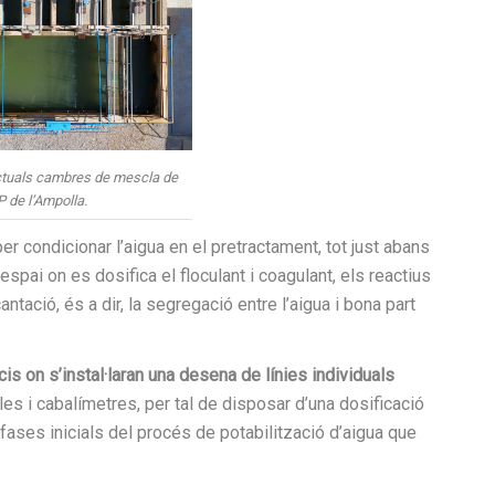
actuals cambres de mescla de
P de l’Ampolla.
r condicionar l’aigua en el pretractament, tot just abans
espai on es dosifica el floculant i coagulant, els reactius
ntació, és a dir, la segregació entre l’aigua i bona part
is on s’instal·laran una desena de línies individuals
s i cabalímetres, per tal de disposar d’una dosificació
 fases inicials del procés de potabilització d’aigua que