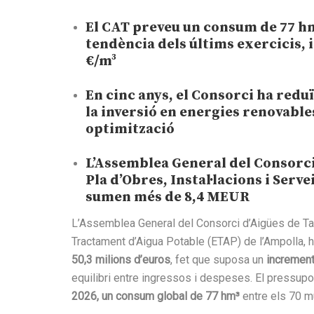
El CAT preveu un consum de 77 hm³
tendència dels últims exercicis, i
€/m³
En cinc anys, el Consorci ha reduï
la inversió en energies renovables
optimització
L’Assemblea General del Consorci
Pla d’Obres, Instal·lacions i Serv
sumen més de 8,4 MEUR
L’Assemblea General del Consorci d’Aigües de Tar
Tractament d’Aigua Potable (ETAP) de l’Ampolla, 
50,3 milions d’euros
, fet que suposa un
increment
equilibri entre ingressos i despeses. El pressup
2026, un consum global de 77 hm³
entre els 70 m