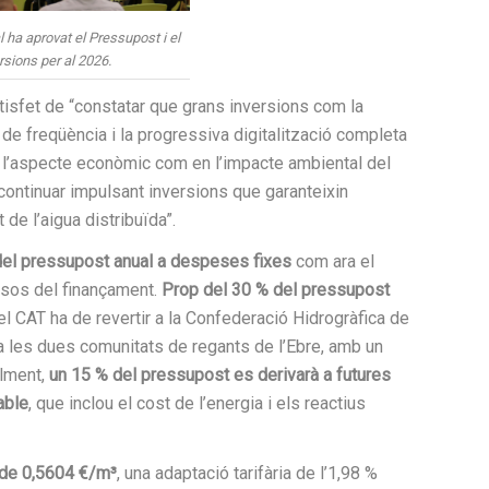
ha aprovat el Pressupost i el
rsions per al 2026.
atisfet de “constatar que grans inversions com la
 de freqüència i la progressiva digitalització completa
n l’aspecte econòmic com en l’impacte ambiental del
continuar impulsant inversions que garanteixin
t de l’aigua distribuïda”.
del pressupost anual a despeses fixes
com ara el
ssos del finançament.
Prop del 30 % del pressupost
l CAT ha de revertir a la Confederació Hidrogràfica de
i a les dues comunitats de regants de l’Ebre, amb un
alment,
un 15 % del pressupost es derivarà a futures
able
, que inclou el cost de l’energia i els reactius
a de 0,5604 €/m³
, una adaptació tarifària de l’1,98 %