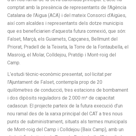
comptat amb la presència de representants de l’Agència
Catalana de l’Aigua (ACA) i del mateix Consorci d’Aigües,
així com alcaldes i representants dels dotze municipis
que es beneficiarien d’aquesta futura connexió, que són:
Falset, Marçà, els Guiamets, Capçanes, Bellmunt del
Priorat, Pradell de la Teixeta, la Torre de la Fontaubella, el
Masroig, el Molar, Colldejou, Pratdip i Mont-roig del
Camp.
L’estudi tècnic-econòmic presentat, sol·licitat per
l’Ajuntament de Falset, contempla prop de 20
quilòmetres de conducció, tres estacions de bombament
i dos dipòsits reguladors de 2.000 m³ de capacitat
cadascun. El projecte parteix de la futura execució d’un
nou ramal des de la xarxa principal del CAT a tres nous
punts de subministrament, situats als termes municipals
de Mont-roig del Camp i Colldejou (Baix Camp), amb un