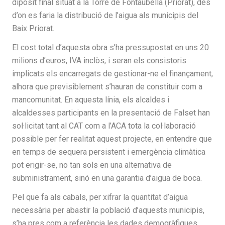
dipòsit final situat a la Torre de Fontaubella (Priorat), des
d’on es faria la distribució de l’aigua als municipis del
Baix Priorat.
El cost total d’aquesta obra s’ha pressupostat en uns 20
milions d’euros, IVA inclòs, i seran els consistoris
implicats els encarregats de gestionar-ne el finançament,
alhora que previsiblement s’hauran de constituir com a
mancomunitat. En aquesta línia, els alcaldes i
alcaldesses participants en la presentació de Falset han
sol·licitat tant al CAT com a l’ACA tota la col·laboració
possible per fer realitat aquest projecte, en entendre que
en temps de sequera persistent i emergència climàtica
pot erigir-se, no tan sols en una alternativa de
subministrament, sinó en una garantia d’aigua de boca.
Pel que fa als cabals, per xifrar la quantitat d’aigua
necessària per abastir la població d’aquests municipis,
s’ha pres com a referència les dades demogràfiques