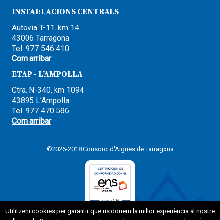
INSTAL·LACIONS CENTRALS
Autovia T-11, km 14
43006 Tarragona
Tel. 977 546 410
Com arribar
ETAP - L’AMPOLLA
Ctra. N-340, km 1094
43895 L’Ampolla
Tel. 977 470 586
Com arribar
©2026-2018 Consorci d'Aigües de Tarragona
Utilitzem cookies per garantir que us donem la millor experiència al nostre