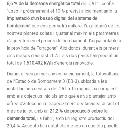
8,6 % de la demanda energètica total
del CAT” i confia
“assolir pròximament el 10 % previst inicialment amb la
implantació d’un bessó digital del sistema de
bombament
que ens permetrà millorar l’explotació de les
nostres plantes solars i ajustar al màxim els paràmetres
d’aquestes en el procés de bombament d’aigua potable a
la província de Tarragona”. Així doncs, durant els primers
cinc mesos d’aquest 2025, els dos parcs han produït un
total de
1.610.432 kWh
d’energia renovable.
Durant el seu primer any en funcionament, la fotovoltaica
de l’Estació de Bombament 3 (EB-3), ubicada a les
instal·lacions centrals del CAT a Tarragona, ha complert
amb els objectius inicials amb què es va plantejar, amb
xifres d’autoconsum especialment destacades durant el
mes de juliol, amb un
21,2 % de producció sobre la
demanda total
, i a l’abril, amb un registre productiu del
20,4 %. Aquests han estat els mesos en què els panells