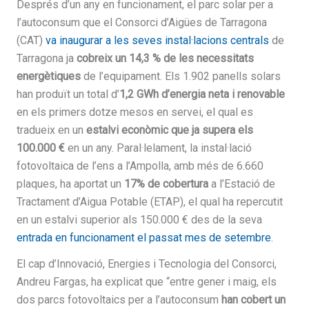
Després d’un any en funcionament, el parc solar per a
l’autoconsum que el Consorci d’Aigües de Tarragona
(CAT)
va inaugurar a les seves instal·lacions centrals
de
Tarragona ja
cobreix un 14,3 % de les necessitats
energètiques
de l’equipament. Els 1.902 panells solars
han produït un total d’
1,2 GWh d’energia neta i renovable
en els primers dotze mesos en servei, el qual es
tradueix en un
estalvi econòmic que ja supera els
100.000 €
en un any. Paral·lelament, la instal·lació
fotovoltaica de l’ens a l’Ampolla, amb més de 6.660
plaques, ha aportat un
17% de cobertura
a l’Estació de
Tractament d’Aigua Potable (ETAP), el qual ha repercutit
en un estalvi superior als 150.000 € des de la seva
entrada en funcionament el passat mes de setembre
.
El cap d’Innovació, Energies i Tecnologia del Consorci,
Andreu Fargas, ha explicat que “entre gener i maig, els
dos parcs fotovoltaics per a l’autoconsum
han
cobert un