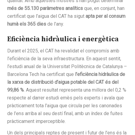
qualitat. Amb aquestes mostres s’han pogut determinar
més de 55.130 paràmetres analítics
que, en conjunt, han
certificat que l’aigua del CAT ha sigut
apta per al consum
humà els 365 dies
de l’any.
Eficiència hidràulica i energètica
Durant el 2025, el CAT ha revalidat el compromís amb
l’eficiència de la seva infraestructura. En aquest sentit,
l’estudi anual de la Universitat Politècnica de Catalunya –
Barcelona Tech ha certificat que
l’eficiència hidràulica de
la xarxa de distribució d’aigua potable del CAT és del
99,86 %
. Aquest resultat representa una millora del 0,2 %
respecte al darrer estudi emès pels experts i avala que
pràcticament tota l’aigua que circula per les canonades
de l’ens arriba al seu destí final, amb un índex de fuites
pràcticament imperceptible.
Un dels principals reptes de present i futur de l’ens és la