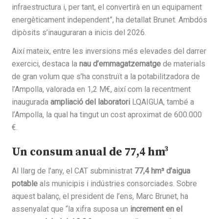
infraestructura i, per tant, el convertirà en un equipament
energèticament independent”, ha detallat Brunet. Ambdós
dipòsits s’inauguraran a inicis del 2026.
Així mateix, entre les inversions més elevades del darrer
exercici, destaca la
nau d’emmagatzematge
de materials
de gran volum que s’ha construït a la potabilitzadora de
l’Ampolla, valorada en 1,2 M€, així com la recentment
inaugurada
ampliació del laboratori
LQAIGUA, també a
l’Ampolla, la qual ha tingut un cost aproximat de 600.000
€.
Un consum anual de 77,4 hm³
Al llarg de l’any, el CAT subministrat
77,4 hm³ d’aigua
potable
als municipis i indústries consorciades. Sobre
aquest balanç, el president de l’ens, Marc Brunet, ha
assenyalat que “la xifra suposa un
increment en el