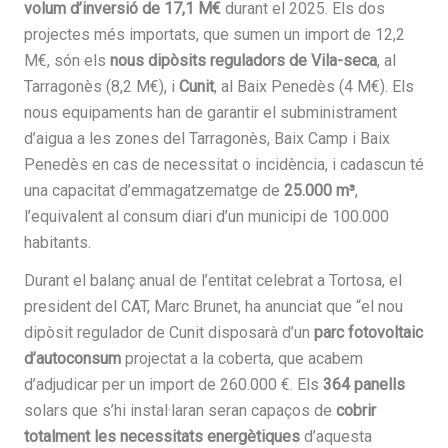
volum d’inversió de 17,1 M€
durant el 2025. Els dos
projectes més importats, que sumen un import de 12,2
M€, són els
nous dipòsits reguladors de Vila-seca
, al
Tarragonès (8,2 M€), i
Cunit
, al Baix Penedès (4 M€). Els
nous equipaments han de garantir el subministrament
d’aigua a les zones del Tarragonès, Baix Camp i Baix
Penedès en cas de necessitat o incidència, i cadascun té
una capacitat d’emmagatzematge de
25.000 m³
,
l’equivalent al consum diari d’un municipi de 100.000
habitants.
Durant el balanç anual de l’entitat celebrat a Tortosa, el
president del CAT, Marc Brunet, ha anunciat que “el nou
dipòsit regulador de Cunit disposarà d’un
parc fotovoltaic
d’autoconsum
projectat a la coberta, que acabem
d’adjudicar per un import de 260.000 €. Els
364 panells
solars que s’hi instal·laran seran capaços de
cobrir
totalment les necessitats energètiques
d’aquesta