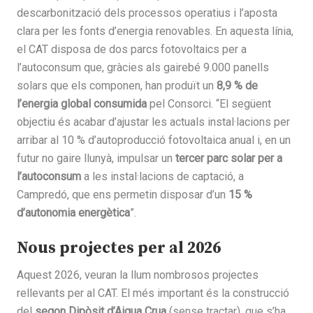
descarbonització dels processos operatius i l’aposta
clara per les fonts d’energia renovables. En aquesta línia,
el CAT disposa de dos parcs fotovoltaics per a
l’autoconsum que, gràcies als gairebé 9.000 panells
solars que els componen, han produït un
8,9 % de
l’energia global consumida
pel Consorci. “El següent
objectiu és acabar d’ajustar les actuals instal·lacions per
arribar al 10 % d’autoproducció fotovoltaica anual i, en un
futur no gaire llunyà, impulsar un
tercer parc solar per a
l’autoconsum
a les instal·lacions de captació, a
Campredó, que ens permetin disposar d’un
15 %
d’autonomia energètica
”.
Nous projectes per al 2026
Aquest 2026, veuran la llum nombrosos projectes
rellevants per al CAT. El més important és la construcció
del
segon Dipòsit d’Aigua Crua
(sense tractar), que s’ha