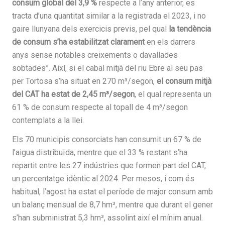
consum global del 3,9 %
respecte a l’any anterior, es
tracta d’una quantitat similar a la registrada el 2023, i no
gaire llunyana dels exercicis previs, pel qual
la tendència
de consum s’ha estabilitzat clarament
en els darrers
anys sense notables creixements o davallades
sobtades”. Així, si el cabal mitjà del riu Ebre al seu pas
per Tortosa s’ha situat en 270 m³/segon,
el consum mitjà
del CAT ha estat de 2,45 m³/segon
, el qual representa un
61 % de consum respecte al topall de 4 m³/segon
contemplats a la llei.
Els 70 municipis consorciats han consumit un 67 % de
l’aigua distribuïda, mentre que el 33 % restant s’ha
repartit entre les 27 indústries que formen part del CAT,
un percentatge idèntic al 2024. Per mesos, i com és
habitual, l’agost ha estat el període de major consum amb
un balanç mensual de 8,7 hm³, mentre que durant el gener
s’han subministrat 5,3 hm³, assolint així el mínim anual.