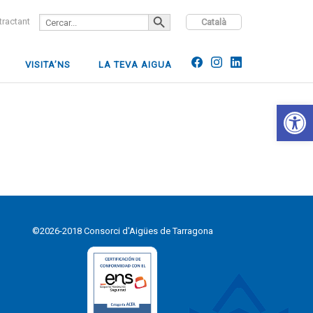
SEARCH BUTTON
Search
ntractant
Català
for:
VISITA’NS
LA TEVA AIGUA
Open 
©2026-2018 Consorci d'Aigües de Tarragona