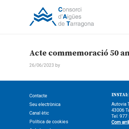
Acte commemoració 50 an
26/06/2023
by
INSTAL
Contacte
Autovia 
Seu electrònica
43006 T
Canal ètic
Tel. 977
Política de cookies
Com arri