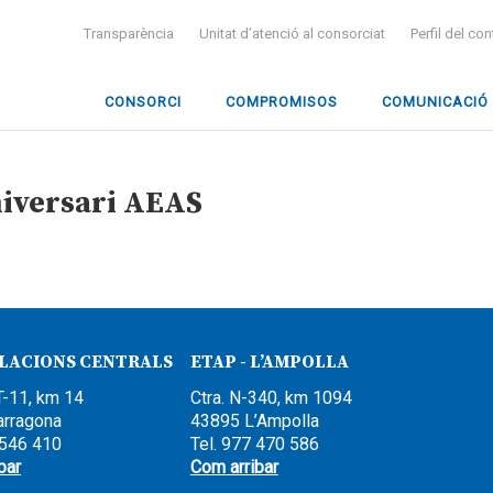
Transparència
Unitat d’atenció al consorciat
Perfil del co
CONSORCI
COMPROMISOS
COMUNICACIÓ
iversari AEAS
·LACIONS CENTRALS
ETAP - L’AMPOLLA
T-11, km 14
Ctra. N-340, km 1094
arragona
43895 L’Ampolla
 546 410
Tel. 977 470 586
bar
Com arribar