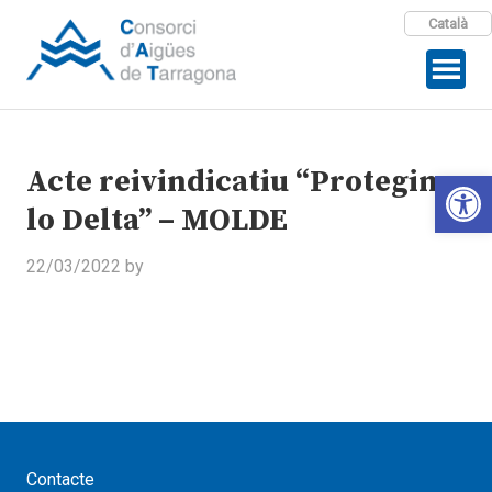
Català
Acte reivindicatiu “Protegim
Open 
lo Delta” – MOLDE
22/03/2022
by
Contacte