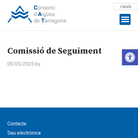
Català
Comissió de Seguiment
Open 
05/05/2025
by
Contacte
Seu electrònica