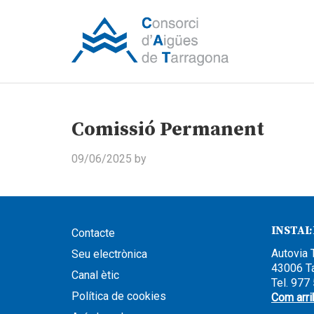
Comissió Permanent
09/06/2025
by
INSTAL
Contacte
Autovia 
Seu electrònica
43006 T
Canal ètic
Tel. 977
Política de cookies
Com arri