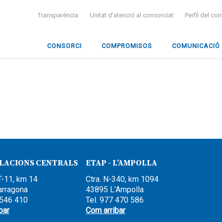
Transparència
Unitat d’atenció al consorciat
Perfil del co
CONSORCI
COMPROMISOS
COMUNICACIÓ
·LACIONS CENTRALS
ETAP - L’AMPOLLA
T-11, km 14
Ctra. N-340, km 1094
arragona
43895 L’Ampolla
 546 410
Tel. 977 470 586
bar
Com arribar