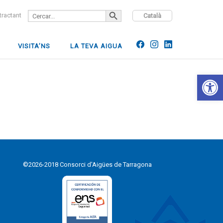
SEARCH BUTTON
Search
ntractant
Català
for:
VISITA’NS
LA TEVA AIGUA
Open 
©2026-2018 Consorci d'Aigües de Tarragona