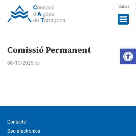
Català
Comissió Permanent
Open 
06/10/2025
by
Contacte
Seu electrònica