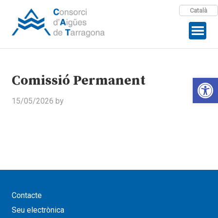
Català
Comissió Permanent
Open 
15/05/2026
by
Contacte
Seu electrònica