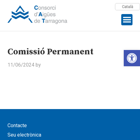
Català
Comissió Permanent
Open 
11/06/2024
by
Contacte
Seu electrònica