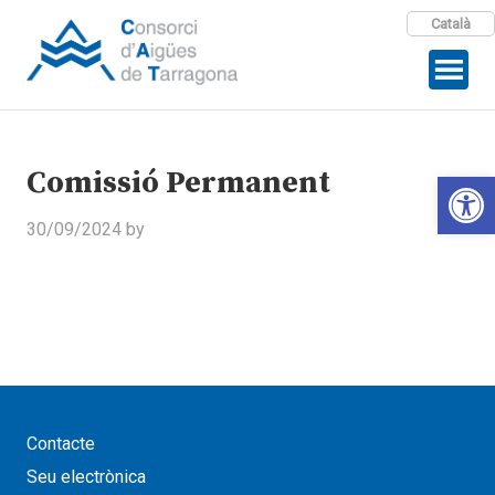
Català
Comissió Permanent
Open 
30/09/2024
by
Contacte
Seu electrònica