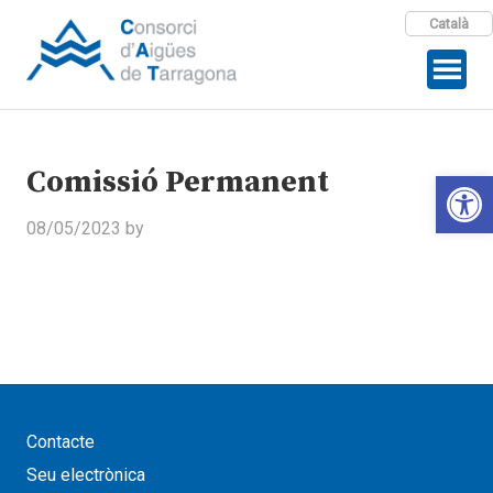
Català
Comissió Permanent
Open 
08/05/2023
by
Contacte
Seu electrònica