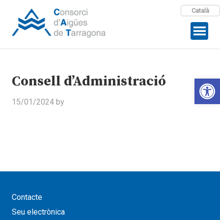
Català
Consell d’Administració
Open 
15/01/2024
by
Contacte
Seu electrònica