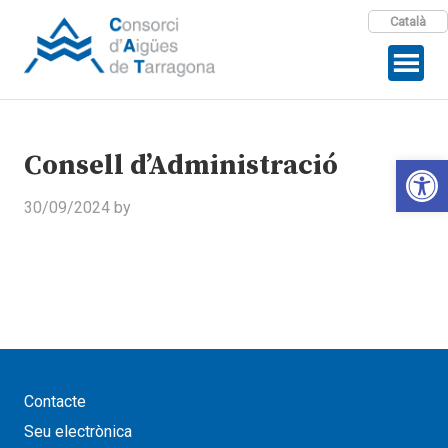
Català
Consell d’Administració
Open 
30/09/2024
by
Contacte
Seu electrònica