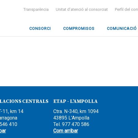
Transparència
Unitat d’atenció al consorciat
Perfil del co
CONSORCI
COMPROMISOS
COMUNICACIÓ
·LACIONS CENTRALS
ETAP - L’AMPOLLA
T-11, km 14
Ctra. N-340, km 1094
arragona
43895 L’Ampolla
 546 410
Tel. 977 470 586
bar
Com arribar