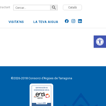
SEARCH BUTTON
Search
ntractant
Català
for:
VISITA’NS
LA TEVA AIGUA
Open 
©2026-2018 Consorci d'Aigües de Tarragona