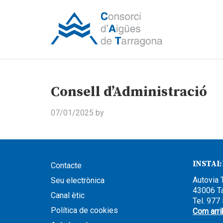
Consell d’Administració
07/01/2025
by
INSTAL
Contacte
Autovia 
Seu electrònica
43006 T
Canal ètic
Tel. 977
Política de cookies
Com arri