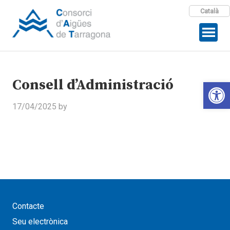
Català
Consell d’Administració
Open 
17/04/2025
by
Contacte
Seu electrònica