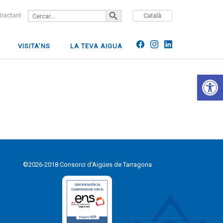
SEARCH BUTTON
Search
ntractant
Català
for:
VISITA’NS
LA TEVA AIGUA
Open 
©2026-2018 Consorci d'Aigües de Tarragona