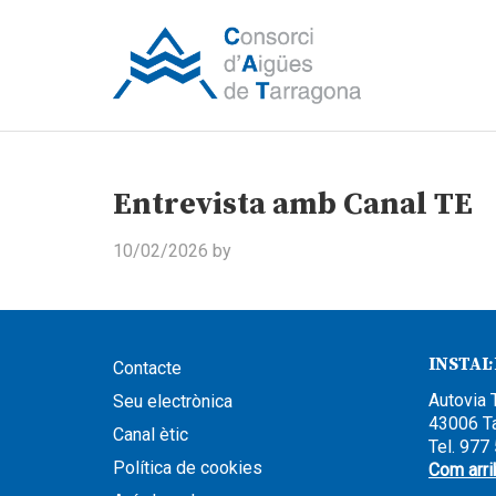
Entrevista amb Canal TE
10/02/2026
by
INSTAL
Contacte
Autovia 
Seu electrònica
43006 T
Canal ètic
Tel. 977
Política de cookies
Com arri