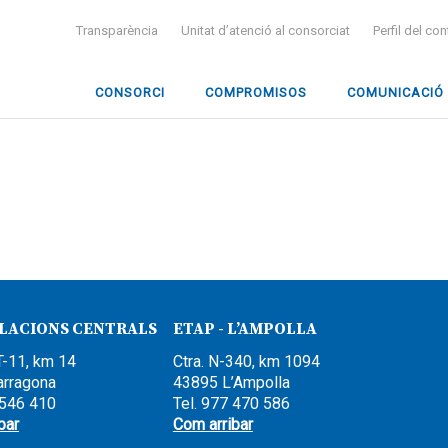
Transparència
Unitat d’atenció al consorciat
Perfil del co
CONSORCI
COMPROMISOS
COMUNICACIÓ
·LACIONS CENTRALS
ETAP - L’AMPOLLA
T-11, km 14
Ctra. N-340, km 1094
arragona
43895 L’Ampolla
 546 410
Tel. 977 470 586
bar
Com arribar