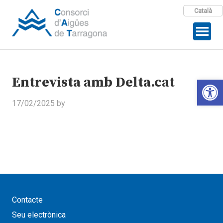
Català
Entrevista amb Delta.cat
Open 
17/02/2025
by
Contacte
Seu electrònica