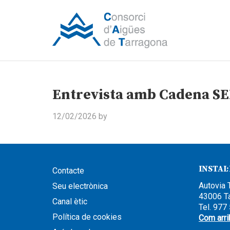
Entrevista amb Cadena S
12/02/2026
by
INSTAL
Contacte
Autovia 
Seu electrònica
43006 T
Canal ètic
Tel. 977
Política de cookies
Com arri