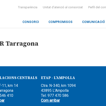
Transparència
Unitat d’atenció al consorciat
Perfil del co
CONSORCI
COMPROMISOS
COMUNICACIÓ
ER Tarragona
·LACIONS CENTRALS
ETAP - L’AMPOLLA
T-11, km 14
Ctra. N-340, km 1094
arragona
43895 L’Ampolla
 546 410
Tel. 977 470 586
bar
Com arribar