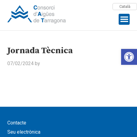
Català
Jornada Tècnica
Open 
07/02/2024
by
Contacte
Seu electrònica