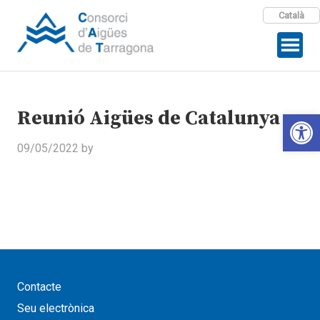
Català
Reunió Aigües de Catalunya
Open 
09/05/2022
by
Contacte
Seu electrònica