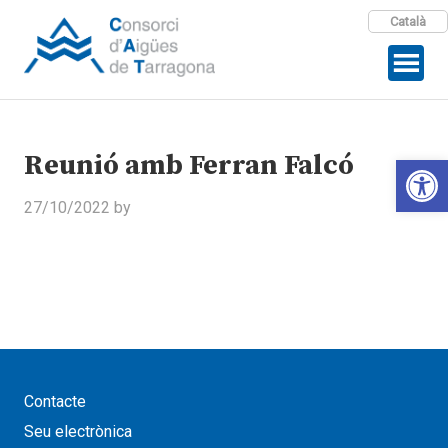
Català
Reunió amb Ferran Falcó
Open 
27/10/2022
by
Contacte
Seu electrònica