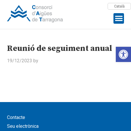
Català
Reunió de seguiment anual
Open 
19/12/2023
by
Contacte
Seu electrònica