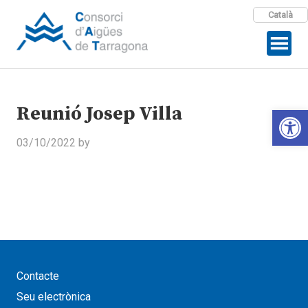
Català
Reunió Josep Villa
Open 
03/10/2022
by
Contacte
Seu electrònica