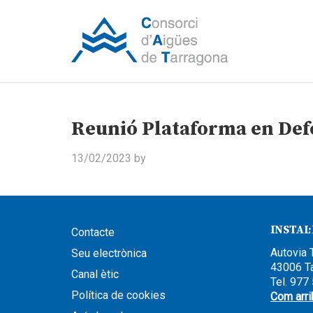
Reunió Plataforma en Defe
13/02/2023
by
INSTAL
Contacte
Autovia 
Seu electrònica
43006 T
Canal ètic
Tel. 977
Política de cookies
Com arri