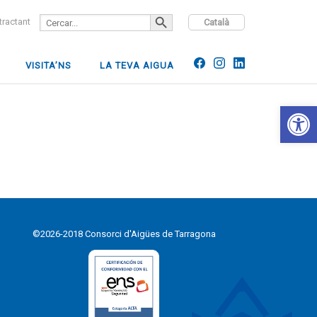
SEARCH BUTTON
Search
ntractant
Català
for:
VISITA’NS
LA TEVA AIGUA
Open 
©2026-2018 Consorci d'Aigües de Tarragona