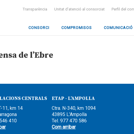
Transparència
Unitat d’atenció al consorciat
Perfil del co
CONSORCI
COMPROMISOS
COMUNICACIÓ
nsa de l’Ebre
·LACIONS CENTRALS
ETAP - L’AMPOLLA
T-11, km 14
Ctra. N-340, km 1094
arragona
43895 L’Ampolla
 546 410
Tel. 977 470 586
bar
Com arribar