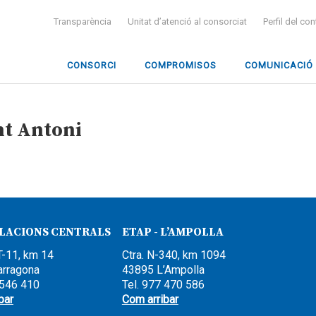
Transparència
Unitat d’atenció al consorciat
Perfil del co
CONSORCI
COMPROMISOS
COMUNICACIÓ
nt Antoni
·LACIONS CENTRALS
ETAP - L’AMPOLLA
T-11, km 14
Ctra. N-340, km 1094
arragona
43895 L’Ampolla
 546 410
Tel. 977 470 586
bar
Com arribar