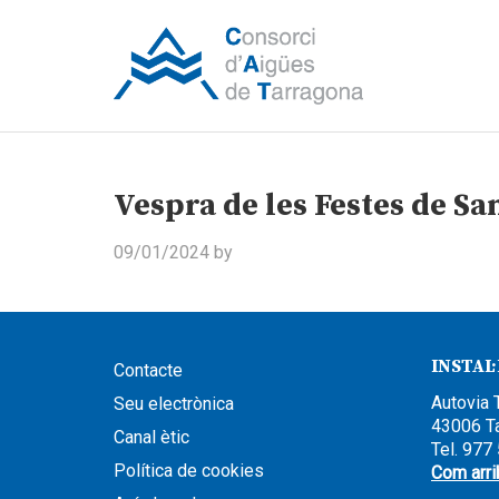
Vespra de les Festes de Sa
09/01/2024
by
INSTAL
Contacte
Autovia 
Seu electrònica
43006 T
Canal ètic
Tel. 977
Política de cookies
Com arri