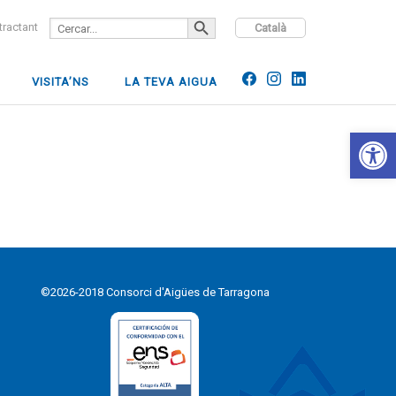
SEARCH BUTTON
Search
ntractant
Català
for:
VISITA’NS
LA TEVA AIGUA
Open 
©2026-2018 Consorci d'Aigües de Tarragona