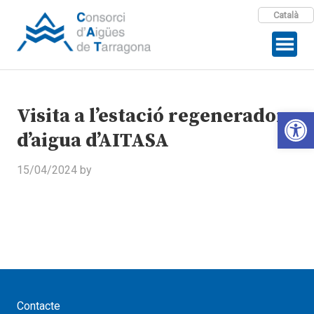
Català
Visita a l’estació regeneradora
Open 
d’aigua d’AITASA
15/04/2024
by
Contacte