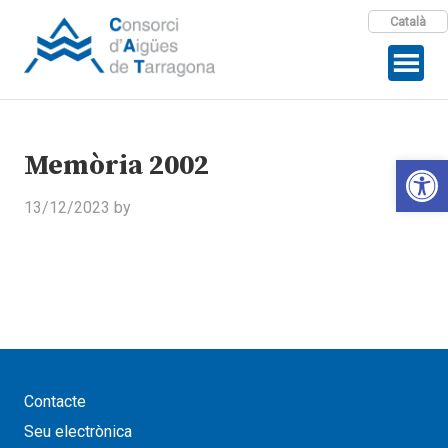
Català
Memòria 2002
Open 
13/12/2023
by
Contacte
Seu electrònica