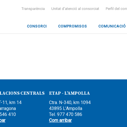
Transparència
Unitat d’atenció al consorciat
Perfil del co
CONSORCI
COMPROMISOS
COMUNICACIÓ
·LACIONS CENTRALS
ETAP - L’AMPOLLA
T-11, km 14
Ctra. N-340, km 1094
arragona
43895 L’Ampolla
 546 410
Tel. 977 470 586
bar
Com arribar