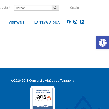
SEARCH BUTTON
Search
ntractant
Català
for:
VISITA’NS
LA TEVA AIGUA
Open 
©2026-2018 Consorci d'Aigües de Tarragona