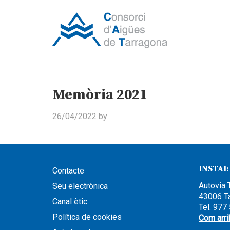
Memòria 2021
26/04/2022
by
INSTAL
Contacte
Autovia 
Seu electrònica
43006 T
Canal ètic
Tel. 977
Política de cookies
Com arri